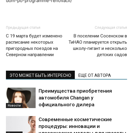
dom-po-programme-renovacii/
Предыдущая статья
Следующая статья
С 19 марта будет изменено
В поселении Сосенском в
расписание некоторых
ТиНАО планируется открыть
пригородных поездов на
школу-гигант и несколько
Северном направлении
детских садов
ЭТО МОЖЕТ БЫТЬ ИНТЕРЕСНО
ЕЩЕ ОТ АВТОРА
Преимущества приобретения
автомобиля Changan у
официального дилера
Новости
Современные косметические
процедуры: инновации и