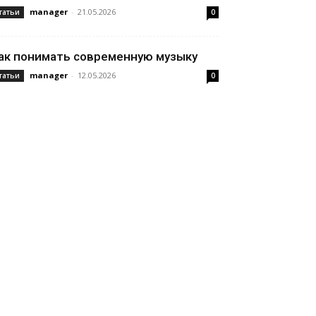
manager
-
21.05.2026
татьи
0
ак понимать современную музыку
manager
-
12.05.2026
татьи
0