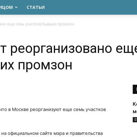
ЛИЦОМ
СТАТЬИ
вано еще семь участков бывших промзон
ет реорганизовано ещ
их промзон
К
 что в Москве реорганизуют еще семь участков
м
С
на официальном сайте мэра и правительства