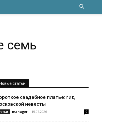
е семь
Новые статьи
ороткое свадебное платье: гид
осковской невесты
manager
-
15.07.2026
татьи
0