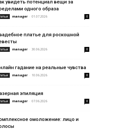
ак увидеть потенциал вещи за
ределами одного образа
manager
-
01.07.2026
татьи
0
вадебное платье для роскошной
евесты
manager
-
30.06.2026
татьи
0
нлайн гадание на реальные чувства
manager
-
10.06.2026
татьи
0
азерная эпиляция
manager
-
07.06.2026
татьи
0
омплексное омоложение: лицо и
олосы