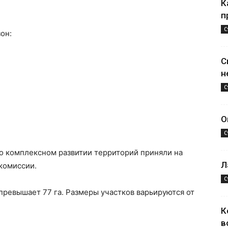
К
п
С
он:
С
н
С
О
С
 о комплексном развитии территорий приняли на
Л
комиссии.
С
ревышает 77 га. Размеры участков варьируются от
К
в