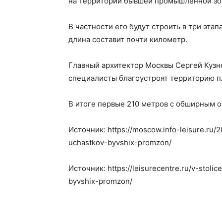
на территории бывшей промышленной зо
В частности его будут строить в три эта
длина составит почти километр.
Главный архитектор Москвы Сергей Кузне
специалисты благоустроят территорию п
В итоге первые 210 метров с обширным о
Источник: https://moscow.info-leisure.ru
uchastkov-byvshix-promzon/
Источник: https://leisurecentre.ru/v-stol
byvshix-promzon/