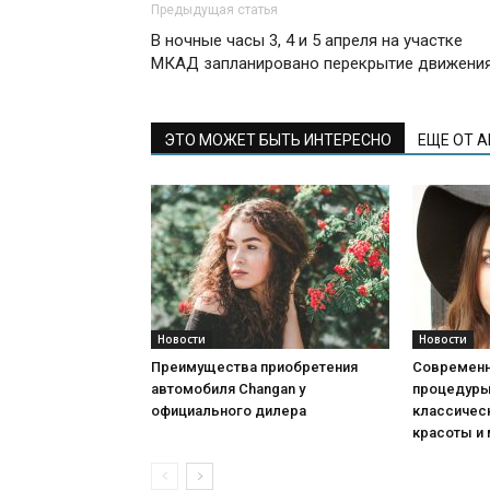
Предыдущая статья
В ночные часы 3, 4 и 5 апреля на участке
МКАД запланировано перекрытие движени
ЭТО МОЖЕТ БЫТЬ ИНТЕРЕСНО
ЕЩЕ ОТ 
Новости
Новости
Преимущества приобретения
Современн
автомобиля Changan у
процедуры:
официального дилера
классичес
красоты и