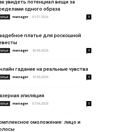
ак увидеть потенциал вещи за
ределами одного образа
manager
-
01.07.2026
татьи
0
вадебное платье для роскошной
евесты
manager
-
30.06.2026
татьи
0
нлайн гадание на реальные чувства
manager
-
10.06.2026
татьи
0
азерная эпиляция
manager
-
07.06.2026
татьи
0
омплексное омоложение: лицо и
олосы