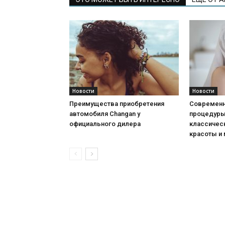
Новости
Новости
Преимущества приобретения
Современн
автомобиля Changan у
процедуры:
официального дилера
классичес
красоты и