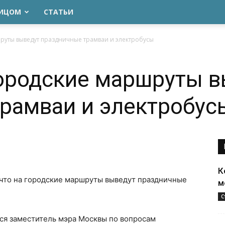
ЛИЦОМ
СТАТЬИ
руты выведут праздничные трамваи и электробусы
городские маршруты 
рамваи и электробус
К
 что на городские маршруты выведут праздничные
м
С
я заместитель мэра Москвы по вопросам