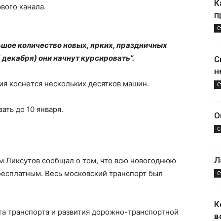
К
вого канала.
п
С
ьшое количество новых, ярких, праздничных
 декабря) они начнут курсировать”.
С
н
ия коснется нескольких десятков машин.
С
ать до 10 января.
О
С
Л
м Ликсутов сообщал о том, что всю новогоднюю
бесплатным. Весь московский транспорт был
С
К
та транспорта и развития дорожно-транспортной
в