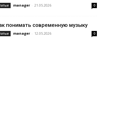
manager
-
21.05.2026
татьи
0
ак понимать современную музыку
manager
-
12.05.2026
татьи
0