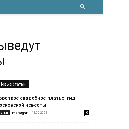
выведут
ы
Новые статьи
ороткое свадебное платье: гид
осковской невесты
manager
-
15.07.2026
татьи
0