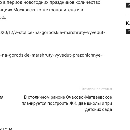
о в период новогодних праздников количество
С
анциях Московского метрополитена и в
0%.
К
С
2020/12/v-stolice-na-gorodskie-marshruty-vyvedut-
ice-na-gorodskie-marshruty-vyvedut-prazdnichnye-
Следующая статья
ля
В столичном районе Очаково-Матвеевское
планируется построить ЖК, две школы и три
детских сада
АВТОРА