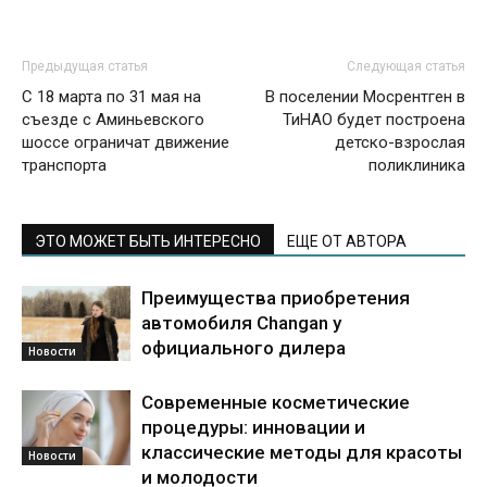
Предыдущая статья
Следующая статья
С 18 марта по 31 мая на
В поселении Мосрентген в
съезде с Аминьевского
ТиНАО будет построена
шоссе ограничат движение
детско-взрослая
транспорта
поликлиника
ЭТО МОЖЕТ БЫТЬ ИНТЕРЕСНО
ЕЩЕ ОТ АВТОРА
Преимущества приобретения
автомобиля Changan у
официального дилера
Новости
Современные косметические
процедуры: инновации и
классические методы для красоты
Новости
и молодости