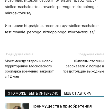
Источник: https://moscow.info-leisure.ru/2021/05/v-
stolice-nachalos-testirovanie-pervogo-nizkopolnogo-
mikroavtobusa/
Источник: https://leisurecentre.ru/v-stolice-nachalos-
testirovanie-pervogo-nizkopolnogo-mikroavtobusa/
Предыдущая статья
Следующая статья
Мост между старой и новой
Жителям столицы
территориями Московского
рассказали о погоде в
зоопарка временно закроют
предстоящие выходные
с 12 мая
ЭТО МОЖЕТ БЫТЬ ИНТЕРЕСНО
ЕЩЕ ОТ АВТОРА
Преимущества приобретения