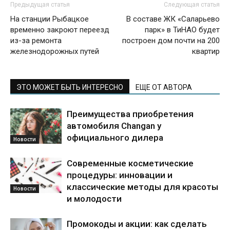
Предыдущая статья
Следующая статья
На станции Рыбацкое
В составе ЖК «Саларьево
временно закроют переезд
парк» в ТиНАО будет
из-за ремонта
построен дом почти на 200
железнодорожных путей
квартир
ЭТО МОЖЕТ БЫТЬ ИНТЕРЕСНО
ЕЩЕ ОТ АВТОРА
Преимущества приобретения
автомобиля Changan у
официального дилера
Новости
Современные косметические
процедуры: инновации и
классические методы для красоты
Новости
и молодости
Промокоды и акции: как сделать