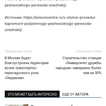
peshexodnogo-perexoda-onezhskij/
Источник: https://leisurecentre.ru/v-stolice-provedut-
kapremont-podzemnogo-peshexodnogo-perexoda-
onezhskij/
Предыдущая статья
Следующая статья
В Москве будет
Строительство станции
благоустроена территория
«Университет дружбы
возле транспортно-
народов» завершено более
пересадочного узла
чем на 50%
«Окружная»
ЭТО МОЖЕТ БЫТЬ ИНТЕРЕСНО
ЕЩЕ ОТ АВТОРА