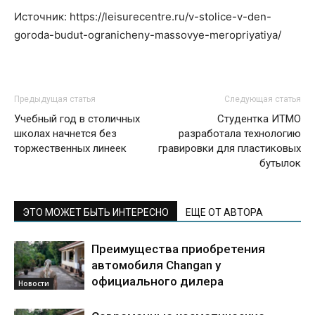
Источник: https://leisurecentre.ru/v-stolice-v-den-
goroda-budut-ogranicheny-massovye-meropriyatiya/
Предыдущая статья
Следующая статья
Учебный год в столичных
Студентка ИТМО
школах начнется без
разработала технологию
торжественных линеек
гравировки для пластиковых
бутылок
ЭТО МОЖЕТ БЫТЬ ИНТЕРЕСНО
ЕЩЕ ОТ АВТОРА
Преимущества приобретения
автомобиля Changan у
официального дилера
Новости