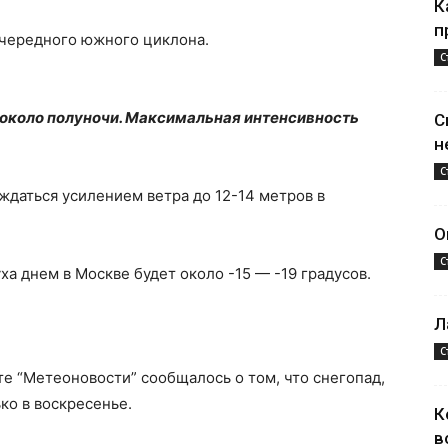
К
п
 очередного южного циклона.
С
 около полуночи. Максимальная интенсивность
С
н
С
ждаться усилением ветра до 12-14 метров в
О
С
ха днем в Москве будет около -15 — -19 градусов.
Л
С
те “Метеоновости” сообщалось о том, что снегопад,
ко в воскресенье.
К
в