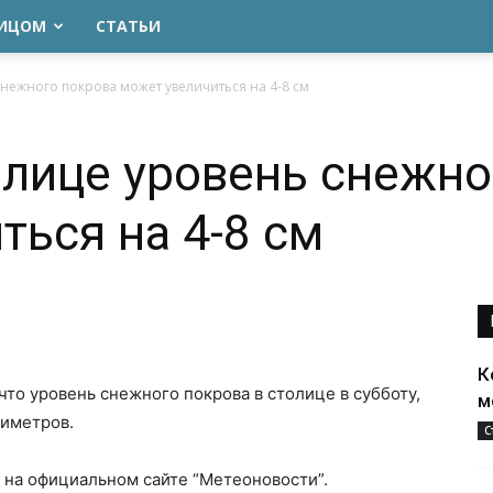
ЛИЦОМ
СТАТЬИ
снежного покрова может увеличиться на 4-8 см
толице уровень снежн
ться на 4-8 см
К
что уровень снежного покрова в столице в субботу,
м
тиметров.
С
на официальном сайте “Метеоновости”.