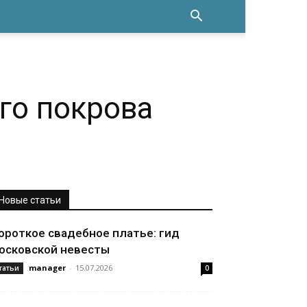
ого покрова
Новые статьи
ороткое свадебное платье: гид
осковской невесты
manager
-
15.07.2026
татьи
0