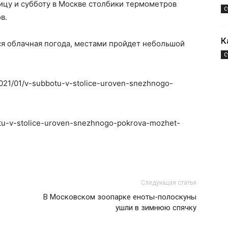
ицу и субботу в Москве столбики термометров
С
в.
К
ся облачная погода, местами пройдет небольшой
С
2021/01/v-subbotu-v-stolice-uroven-snezhnogo-
botu-v-stolice-uroven-snezhnogo-pokrova-mozhet-
Следующая статья
В Московском зоопарке еноты-полоскуны
ушли в зимнюю спячку