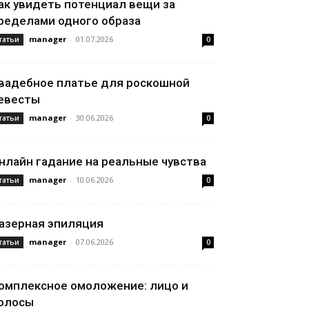
ак увидеть потенциал вещи за
ределами одного образа
manager
-
01.07.2026
татьи
0
вадебное платье для роскошной
евесты
manager
-
30.06.2026
татьи
0
нлайн гадание на реальные чувства
manager
-
10.06.2026
татьи
0
азерная эпиляция
manager
-
07.06.2026
татьи
0
омплексное омоложение: лицо и
олосы