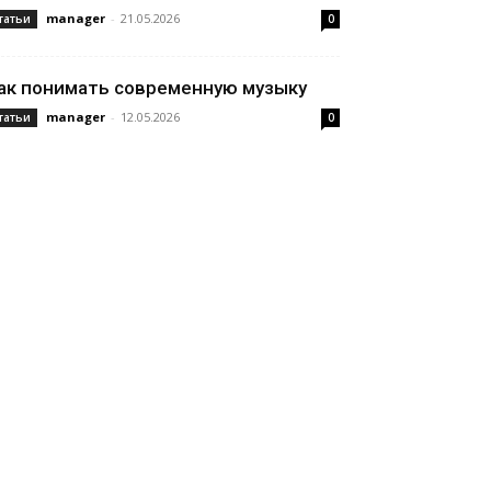
manager
-
21.05.2026
татьи
0
ак понимать современную музыку
manager
-
12.05.2026
татьи
0