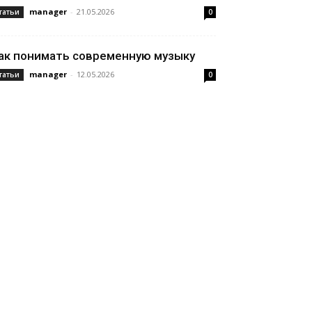
manager
-
21.05.2026
татьи
0
ак понимать современную музыку
manager
-
12.05.2026
татьи
0