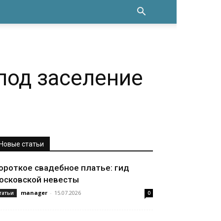
под заселение
Новые статьи
ороткое свадебное платье: гид
осковской невесты
manager
-
15.07.2026
татьи
0