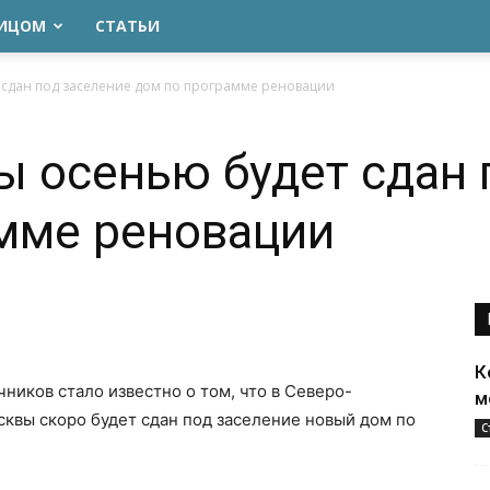
ЛИЦОМ
СТАТЬИ
 сдан под заселение дом по программе реновации
 осенью будет сдан 
мме реновации
К
ников стало известно о том, что в Северо-
м
квы скоро будет сдан под заселение новый дом по
С