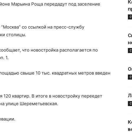
К
айоне Марьина Роща передадут под заселение
п
С
“Москва” со ссылкой на пресс-службу
ки столицы.
С
н
ообщает, что новостройка располагается по
С
. 1.
О
лощадью свыше 10 тыс. квадратных метров введен
С
Л
я 120 квартир. В итоге в новостройку переедет
на улице Шереметьевская.
С
овации.
К
в