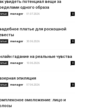
ак увидеть потенциал вещи за
ределами одного образа
manager
-
01.07.2026
татьи
0
вадебное платье для роскошной
евесты
manager
-
30.06.2026
татьи
0
нлайн гадание на реальные чувства
manager
-
10.06.2026
татьи
0
азерная эпиляция
manager
-
07.06.2026
татьи
0
омплексное омоложение: лицо и
олосы