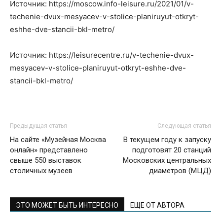
Источник: https://moscow.info-leisure.ru/2021/01/v-
techenie-dvux-mesyacev-v-stolice-planiruyut-otkryt-
eshhe-dve-stancii-bkl-metro/
Источник: https://leisurecentre.ru/v-techenie-dvux-
mesyacev-v-stolice-planiruyut-otkryt-eshhe-dve-
stancii-bkl-metro/
Предыдущая статья
Следующая статья
На сайте «Музейная Москва
В текущем году к запуску
онлайн» представлено
подготовят 20 станций
свыше 550 выставок
Московских центральных
столичных музеев
диаметров (МЦД)
ЭТО МОЖЕТ БЫТЬ ИНТЕРЕСНО
ЕЩЕ ОТ АВТОРА