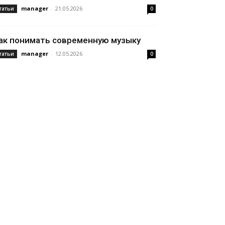
manager
-
21.05.2026
татьи
0
ак понимать современную музыку
manager
-
12.05.2026
татьи
0