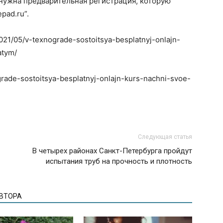
 нужна предварительная регистрация, которую
pad.ru”.
2021/05/v-texnograde-sostoitsya-besplatnyj-onlajn-
atym/
grade-sostoitsya-besplatnyj-onlajn-kurs-nachni-svoe-
Следующая статья
В четырех районах Санкт-Петербурга пройдут
испытания труб на прочность и плотность
АВТОРА