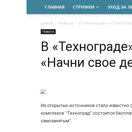
ГЛАВНАЯ
СТРИЖКИ
УХОД ЗА 
Домой
Новости
В «Технограде» состоится бе
Новости
В «Технограде
«Начни свое д
Из открытых источников стало известно 
комплексе “Техноград” состоится бесплат
самозанятым”.