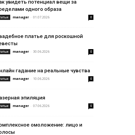
ак увидеть потенциал вещи за
ределами одного образа
manager
-
01.07.2026
татьи
0
вадебное платье для роскошной
евесты
manager
-
30.06.2026
татьи
0
нлайн гадание на реальные чувства
manager
-
10.06.2026
татьи
0
азерная эпиляция
manager
-
07.06.2026
татьи
0
омплексное омоложение: лицо и
олосы