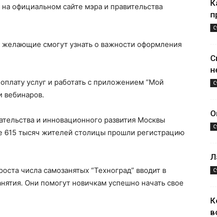
К
на официальном сайте мэра и правительства
п
С
е желающие смогут узнать о важности оформления
С
н
оплату услуг и работать с приложением “Мой
С
и вебинаров.
О
тельства и инновационного развития Москвы
С
е 615 тысяч жителей столицы прошли регистрацию
Л
роста числа самозанятых “Техноград” вводит в
С
нятия. Они помогут новичкам успешно начать свое
К
в