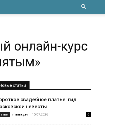
ый онлайн-курс
анятым»
Новые статьи
ороткое свадебное платье: гид
осковской невесты
manager
-
15.07.2026
татьи
0