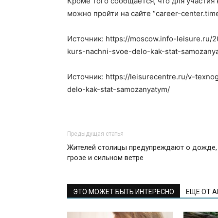
Кроме того сообщается, что для участия
можно пройти на сайте “career-center.time
Источник: https://moscow.info-leisure.ru/
kurs-nachni-svoe-delo-kak-stat-samozany
Источник: https://leisurecentre.ru/v-texno
delo-kak-stat-samozanyatym/
Предыдущая статья
Жителей столицы предупреждают о дожде,
грозе и сильном ветре
ЭТО МОЖЕТ БЫТЬ ИНТЕРЕСНО
ЕЩЕ ОТ 