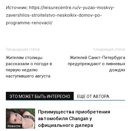
Источник: https://leisurecentre.ru/v-yuzao-moskvy-
zavershilos-stroitelstvo-neskolkix-domov-po-
programme-renovacii/
Предыдущая статья
Следующая статья
Жителям столицы
Жителей Санкт-Петербурга
рассказали о погоде в
предупреждают о ливневых
первую неделю
дождях
наступившего августа
ЭТО МОЖЕТ БЫТЬ ИНТЕРЕСНО
ЕЩЕ ОТ АВТОРА
Преимущества приобретения
автомобиля Changan у
официального дилера
Новости