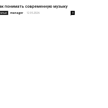
ак понимать современную музыку
manager
-
12.05.2026
татьи
0