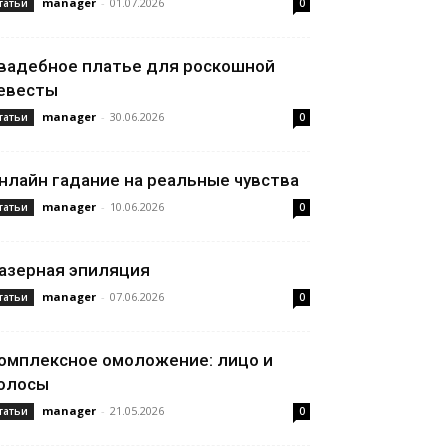
manager
-
01.07.2026
татьи
0
вадебное платье для роскошной
евесты
manager
-
30.06.2026
татьи
0
нлайн гадание на реальные чувства
manager
-
10.06.2026
татьи
0
азерная эпиляция
manager
-
07.06.2026
татьи
0
омплексное омоложение: лицо и
олосы
manager
-
21.05.2026
татьи
0