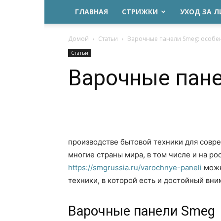
ГЛАВНАЯ
СТРИЖКИ
УХОД ЗА 
Домой
Статьи
Варочные панели Smeg: особе
Статьи
Варочные пане
производстве бытовой техники для совр
многие страны мира, в том числе и на ро
https://smgrussia.ru/varochnye-paneli
можн
техники, в которой есть и достойный вн
Варочные панели Smeg