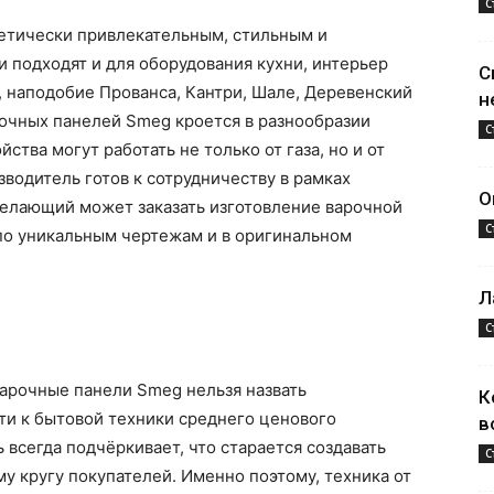
С
етически привлекательным, стильным и
 подходят и для оборудования кухни, интерьер
С
, наподобие Прованса, Кантри, Шале, Деревенский
н
рочных панелей Smeg кроется в разнообразии
С
йства могут работать не только от газа, но и от
зводитель готов к сотрудничеству в рамках
О
желающий может заказать изготовление варочной
С
по уникальным чертежам и в оригинальном
Л
С
варочные панели Smeg нельзя назвать
К
ти к бытовой техники среднего ценового
в
ь всегда подчёркивает, что старается создавать
С
 кругу покупателей. Именно поэтому, техника от