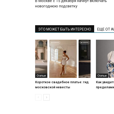
В Москве с 15 декабря начнут включать
новогоднюю подсветку
ЭТО МОЖЕТ БЫТЬ ИНТЕРЕСНО
ЕЩЕ ОТ 
Статьи
Статьи
Короткое свадебное платье: гид
Как увидет
московской невесты
пределами