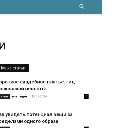
и
Новые статьи
ороткое свадебное платье: гид
осковской невесты
manager
-
15.07.2026
татьи
0
ак увидеть потенциал вещи за
ределами одного образа