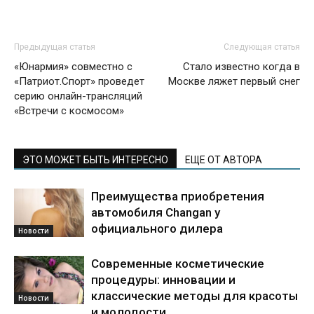
Предыдущая статья
Следующая статья
«Юнармия» совместно с
Стало известно когда в
«Патриот.Спорт» проведет
Москве ляжет первый снег
серию онлайн-трансляций
«Встречи с космосом»
ЭТО МОЖЕТ БЫТЬ ИНТЕРЕСНО
ЕЩЕ ОТ АВТОРА
Преимущества приобретения
автомобиля Changan у
официального дилера
Новости
Современные косметические
процедуры: инновации и
классические методы для красоты
Новости
и молодости