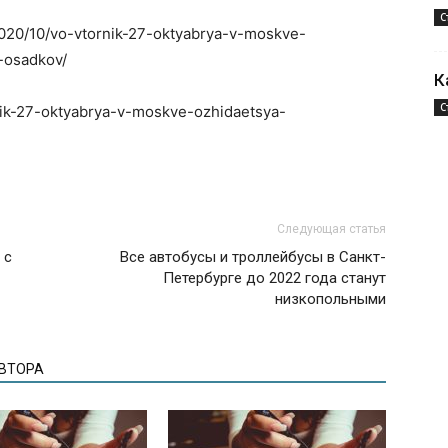
С
2020/10/vo-vtornik-27-oktyabrya-v-moskve-
-osadkov/
К
С
rnik-27-oktyabrya-v-moskve-ozhidaetsya-
Следующая статья
 с
Все автобусы и троллейбусы в Санкт-
Петербурге до 2022 года станут
низкопольными
АВТОРА