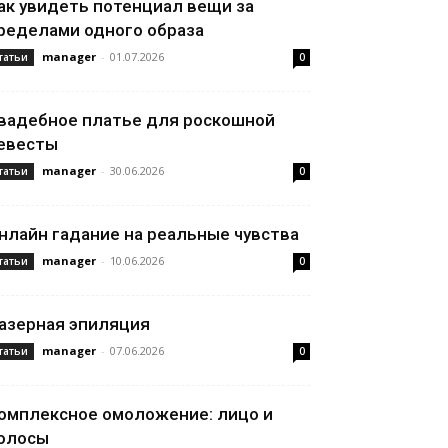
ак увидеть потенциал вещи за
ределами одного образа
manager
-
01.07.2026
татьи
0
вадебное платье для роскошной
евесты
manager
-
30.06.2026
татьи
0
нлайн гадание на реальные чувства
manager
-
10.06.2026
татьи
0
азерная эпиляция
manager
-
07.06.2026
татьи
0
омплексное омоложение: лицо и
олосы