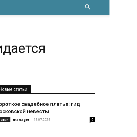
идается
в
Новые статьи
ороткое свадебное платье: гид
осковской невесты
manager
-
15.07.2026
татьи
0