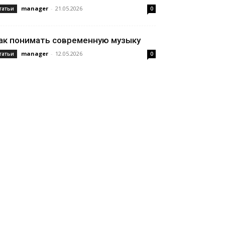
manager
-
21.05.2026
татьи
0
ак понимать современную музыку
manager
-
12.05.2026
татьи
0