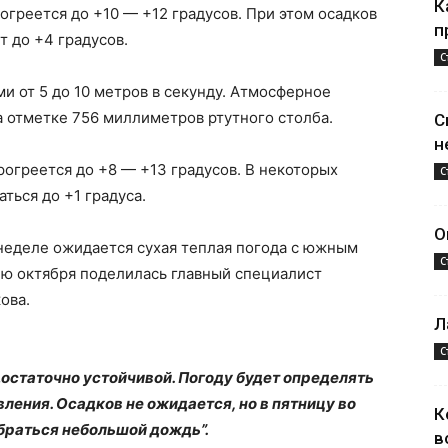
К
рогреется до +10 — +12 градусов. При этом осадков
п
т до +4 градусов.
С
и от 5 до 10 метров в секунду. Атмосферное
 отметке 756 миллиметров ртутного столба.
С
н
прогреется до +8 — +13 градусов. В некоторых
С
ться до +1 градуса.
О
 неделе ожидается сухая теплая погода с южным
С
ю октября поделилась главный специалист
ова.
Л
С
достаточно устойчивой. Погоду будет определять
ения. Осадков не ожидается, но в пятницу во
К
обраться небольшой дождь”.
в