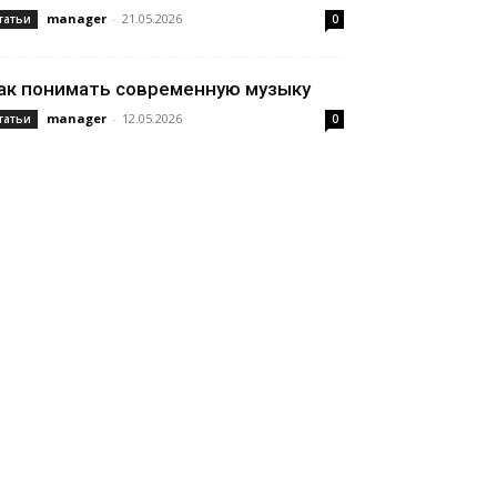
manager
-
21.05.2026
татьи
0
ак понимать современную музыку
manager
-
12.05.2026
татьи
0