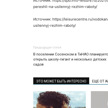
Источник: https://spb.info-leisure.ru/2021
pereshli-na-usilennyj-rezhim-raboty/
Источник: https://leisurecentre.ru/vodokan
usilennyj-rezhim-raboty/
Предыдущая статья
В поселении Сосенском в ТиНАО планирует
открыть школу-гигант и несколько детских
садов
ЭТО МОЖЕТ БЫТЬ ИНТЕРЕСНО
ЕЩЕ ОТ 