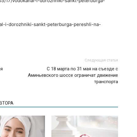
/03/17/vodokanal-i-dorozhniki-sankt-peterburga-
al-i-dorozhniki-sankt-peterburga-pereshli-na-
Следующая статья
ся
С 18 марта по 31 мая на съезде с
Аминьевского шоссе ограничат движение
транспорта
АВТОРА