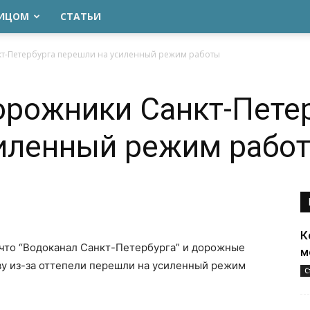
ЛИЦОМ
СТАТЬИ
т-Петербурга перешли на усиленный режим работы
орожники Санкт-Пете
силенный режим рабо
К
 что “Водоканал Санкт-Петербурга” и дорожные
м
ву из-за оттепели перешли на усиленный режим
С