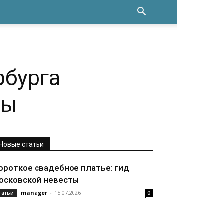
рбурга
ты
Новые статьи
ороткое свадебное платье: гид
осковской невесты
manager
-
15.07.2026
татьи
0