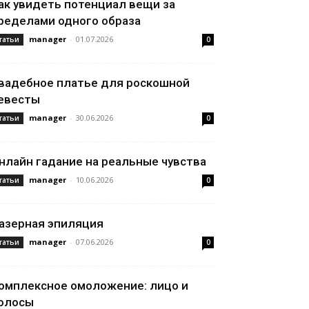
ак увидеть потенциал вещи за
ределами одного образа
manager
-
01.07.2026
татьи
0
вадебное платье для роскошной
евесты
manager
-
30.06.2026
татьи
0
нлайн гадание на реальные чувства
manager
-
10.06.2026
татьи
0
азерная эпиляция
manager
-
07.06.2026
татьи
0
омплексное омоложение: лицо и
олосы