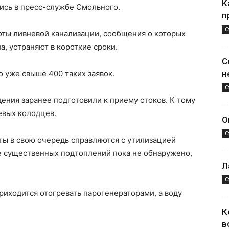
К
сь в пресс-службе Смольного.
п
С
оты ливневой канализации, сообщения о которых
, устраняют в короткие сроки.
С
о уже свыше 400 таких заявок.
н
С
дения заранее подготовили к приему стоков. К тому
евых колодцев.
О
С
ы в свою очередь справляются с утилизацией
рге существенных подтоплений пока не обнаружено,
Л
С
иходится отогревать парогенераторами, а воду
К
в