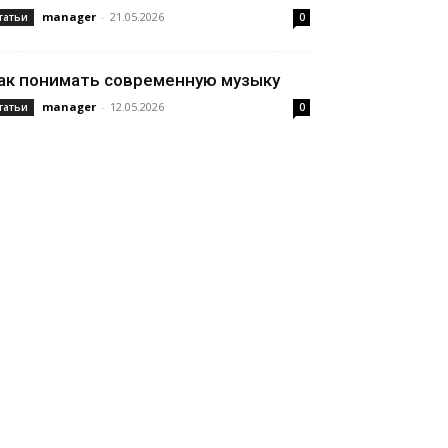
manager
-
21.05.2026
татьи
0
ак понимать современную музыку
manager
-
12.05.2026
татьи
0