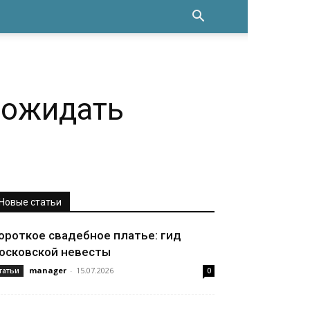
 ожидать
Новые статьи
ороткое свадебное платье: гид
осковской невесты
manager
-
15.07.2026
татьи
0