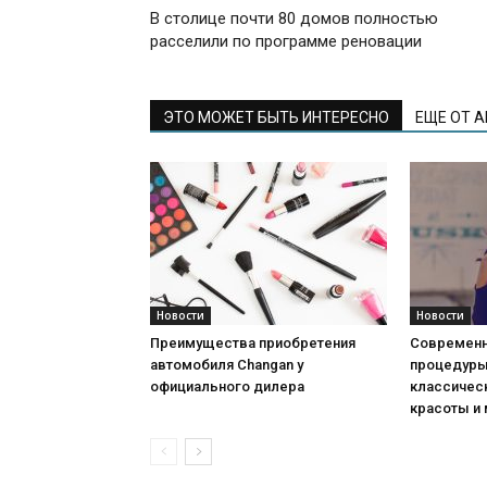
В столице почти 80 домов полностью
расселили по программе реновации
ЭТО МОЖЕТ БЫТЬ ИНТЕРЕСНО
ЕЩЕ ОТ 
Новости
Новости
Преимущества приобретения
Современн
автомобиля Changan у
процедуры:
официального дилера
классичес
красоты и