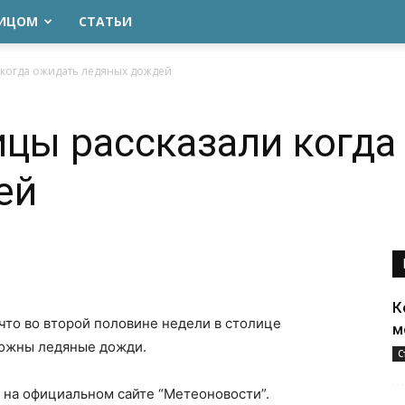
ЛИЦОМ
СТАТЬИ
 когда ожидать ледяных дождей
цы рассказали когда
ей
К
 что во второй половине недели в столице
м
можны ледяные дожди.
С
на официальном сайте “Метеоновости”.