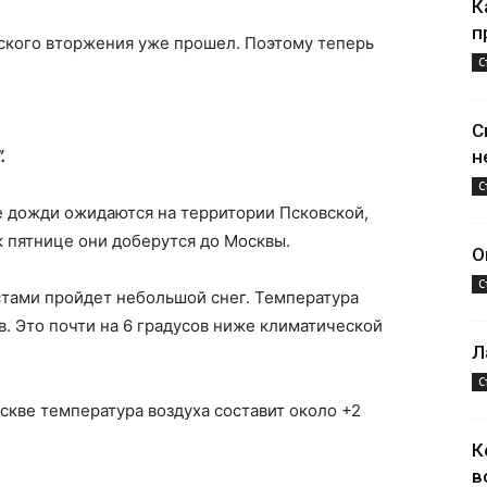
К
п
ского вторжения уже прошел. Поэтому теперь
С
С
.
н
С
е дожди ожидаются на территории Псковской,
к пятнице они доберутся до Москвы.
О
С
естами пройдет небольшой снег. Температура
ов. Это почти на 6 градусов ниже климатической
Л
С
скве температура воздуха составит около +2
К
в