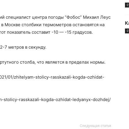
С
ий специалист центра погоды “Фобос” Михаил Леус
К
я, в Москве столбики термометров остановятся на
С
тот показатель составит -10 — -15 градусов.
2-7 метров в секунду.
ртутного столба, что является в пределах нормы.
021/01/zhitelyam-stolicy-rasskazali-kogda-ozhidat-
am-stolicy-rasskazali-kogda-ozhidat-ledyanyx-dozhdej/
Следующая статья