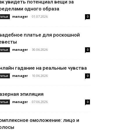
ак увидеть потенциал вещи за
ределами одного образа
manager
-
01.07.2026
татьи
0
вадебное платье для роскошной
евесты
manager
-
30.06.2026
татьи
0
нлайн гадание на реальные чувства
manager
-
10.06.2026
татьи
0
азерная эпиляция
manager
-
07.06.2026
татьи
0
омплексное омоложение: лицо и
олосы