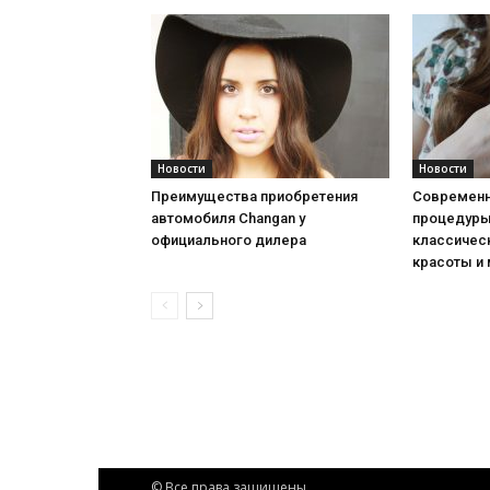
Новости
Новости
Преимущества приобретения
Современн
автомобиля Changan у
процедуры:
официального дилера
классичес
красоты и
© Все права защищены