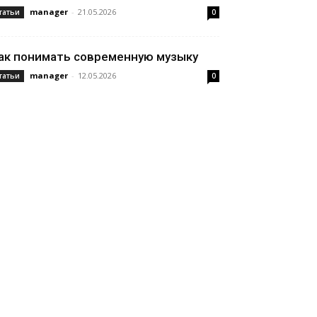
manager
-
21.05.2026
татьи
0
ак понимать современную музыку
manager
-
12.05.2026
татьи
0