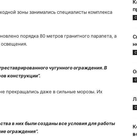
К
п
ходной зоны занимались специалисты комплекса
С
новлено порядка 80 метров гранитного парапета, а
С
 освещения.
н
С
треставрированного чугунного ограждения. В
О
ов конструкции”.
С
не прекращались даже в сильные морозы. Их
Л
С
дства в них были созданы все условия для работы
К
ние ограждения”.
в