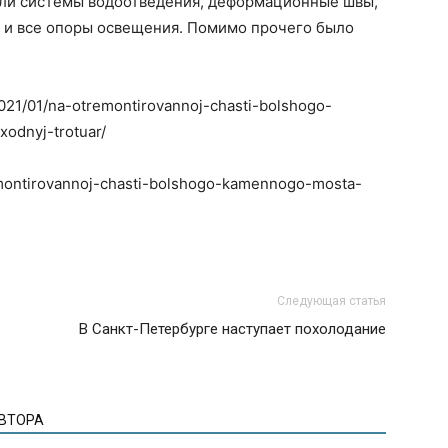
или системы водоотведения, деформационные швы,
 и все опоры освещения. Помимо прочего было
2021/01/na-otremontirovannoj-chasti-bolshogo-
odnyj-trotuar/
remontirovannoj-chasti-bolshogo-kamennogo-mosta-
Следующая статья
В Санкт-Петербурге наступает похолодание
АВТОРА