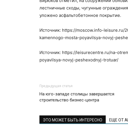
Бирюков отметил, на сооружении обнов
лестничные сходы, чугунные ограждения
уложено асфальтобетонное покрытие.
Источник: https://moscow.info-leisure.ru/
kamennogo-mosta-poyavilsya-novyj-peshex
Источник: https://leisurecentre.ru/na-ot
poyavilsya-novyj-peshexodnyj-trotuar/
Предыдущая статья
На юго-западе столицы завершается
строительство бизнес-центра
ЭТО МОЖЕТ БЫТЬ ИНТЕРЕСНО
ЕЩЕ ОТ 