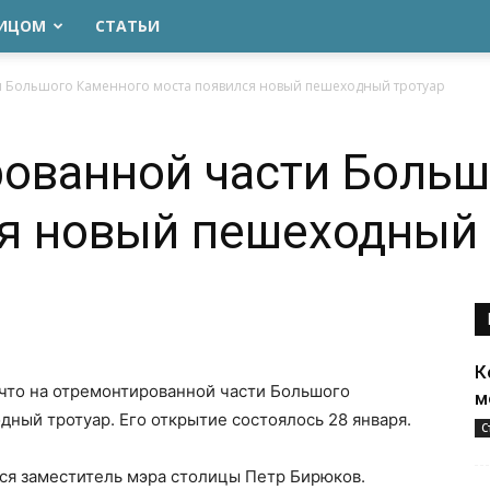
ЛИЦОМ
СТАТЬИ
 Большого Каменного моста появился новый пешеходный тротуар
ованной части Больш
я новый пешеходный 
К
 что на отремонтированной части Большого
м
ный тротуар. Его открытие состоялось 28 января.
С
я заместитель мэра столицы Петр Бирюков.