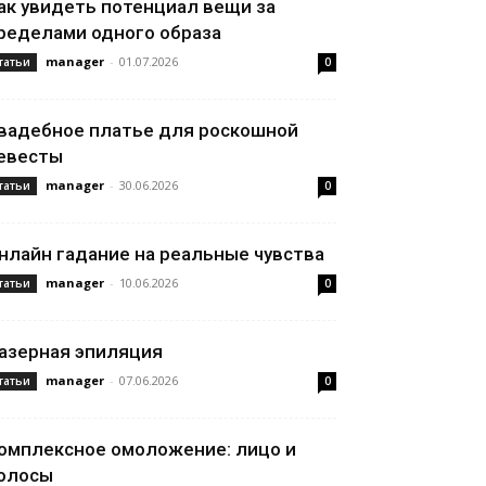
ак увидеть потенциал вещи за
ределами одного образа
manager
-
01.07.2026
татьи
0
вадебное платье для роскошной
евесты
manager
-
30.06.2026
татьи
0
нлайн гадание на реальные чувства
manager
-
10.06.2026
татьи
0
азерная эпиляция
manager
-
07.06.2026
татьи
0
омплексное омоложение: лицо и
олосы