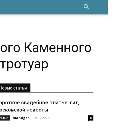
ого Каменного
тротуар
Новые статьи
ороткое свадебное платье: гид
осковской невесты
manager
-
15.07.2026
татьи
0