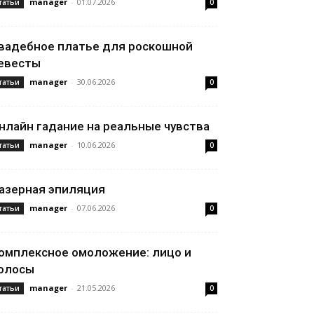
manager
-
01.07.2026
татьи
0
вадебное платье для роскошной
евесты
manager
-
30.06.2026
татьи
0
нлайн гадание на реальные чувства
manager
-
10.06.2026
татьи
0
азерная эпиляция
manager
-
07.06.2026
татьи
0
омплексное омоложение: лицо и
олосы
manager
-
21.05.2026
татьи
0