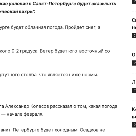
С
ские условия в Санкт-Петербурге будет оказывать
ческий вихрь”.
С
бурге будет облачная погода. Пройдет снег, а
н
С
коло 0-2 градуса. Ветер будет юго-восточный со
О
С
ртутного столба, что является ниже нормы.
Л
С
а Александр Колесов рассказал о том, какая погода
К
 — начале февраля.
в
С
Санкт-Петербурге будет холодным. Осадков не