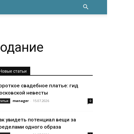
лодание
Новые статьи
ороткое свадебное платье: гид
осковской невесты
manager
-
15.07.2026
татьи
0
ак увидеть потенциал вещи за
ределами одного образа