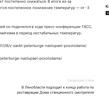
т постепенно снижаться. В итоге из-за
К
тся постепенное понижение температур — от -3
С
ей он поделился в ходе пресс-конференции ТАСС,
матизма в период нестабильных температур.
1/01/28/v-sankt-peterburge-nastupaet-poxolodanie/
t-peterburge-nastupaet-poxolodanie/
Следующая статья
В Ленобласти подходит к концу работа по
реставрации Дома станционного смотрителя