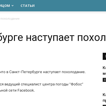
ЛИЦОМ
СТАТЬИ
т похолодание
бурге наступает похо
К
 что в Санкт-Петербурге наступает похолодание.
м
С
я ведущий специалист центра погоды “Фобос”
ьной сети Facebook.
К
п