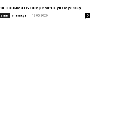
ак понимать современную музыку
manager
-
12.05.2026
татьи
0