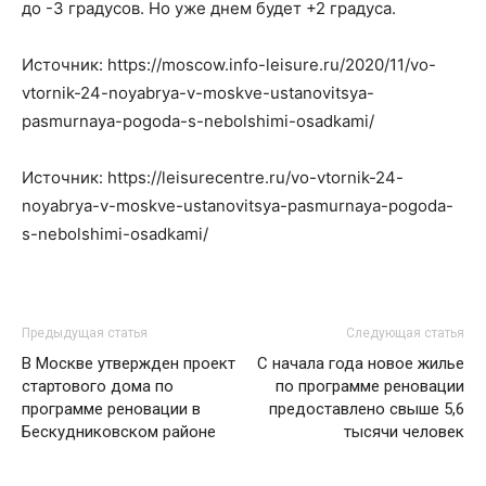
до -3 градусов. Но уже днем ​​будет +2 градуса.
Источник: https://moscow.info-leisure.ru/2020/11/vo-
vtornik-24-noyabrya-v-moskve-ustanovitsya-
pasmurnaya-pogoda-s-nebolshimi-osadkami/
Источник: https://leisurecentre.ru/vo-vtornik-24-
noyabrya-v-moskve-ustanovitsya-pasmurnaya-pogoda-
s-nebolshimi-osadkami/
Предыдущая статья
Следующая статья
В Москве утвержден проект
С начала года новое жилье
стартового дома по
по программе реновации
программе реновации в
предоставлено свыше 5,6
Бескудниковском районе
тысячи человек